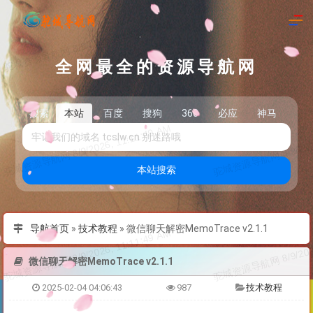
全网最全的资源导航网
搜索
本站
百度
搜狗
360
必应
神马
头
本站搜索
导航首页
»
技术教程
»
微信聊天解密MemoTrace v2.1.1
微信聊天解密MemoTrace v2.1.1
2025-02-04 04:06:43
987
技术教程