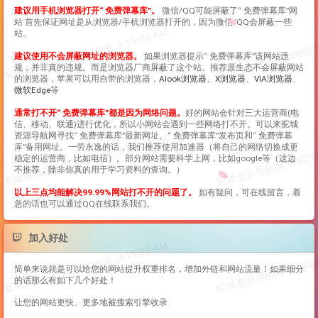
建议用手机浏览器打开“
免费弹幕库
”。
微信/QQ可能屏蔽了“
免费弹幕库
”网
站 首先保证网址是从浏览器/手机浏览器打开的，因为微信/QQ会屏蔽一些
站。
建议使用不会屏蔽网址的浏览器。
如果浏览器提示“
免费弹幕库
”该网站违
规，并非真的违规。而是浏览器厂商屏蔽了这个站。推荐原生态不会屏蔽网站
的浏览器，苹果可以用自带的浏览器，
Alook浏览器
、
X浏览器
、
VIA浏览器
、
微软Edge
等
通常打不开“
免费弹幕库
”都是因为网络问题。
好的网站会针对三大运营商(电
信、移动、联通)进行优化，所以小网站会遇到一些网络打不开。可以来驼城
资源导航网寻找“
免费弹幕库
”最新网址、“
免费弹幕库
”发布页和“
免费弹幕
库
”备用网址。一劳永逸的话，我们推荐使用加速器（将自己的网络切换成更
稳定的运营商，比如电信）。部分网站需要科学上网，比如google等（这边
不推荐，除非你真的用于学习资料的查询。）
以上三点均能解决99.99%网站打不开的问题了。
如有疑问，可在线留言，着
急的话也可以通过QQ在线联系我们。
加入好处
简单来说就是可以给您的网站提升权重排名，增加外链和网站流量！如果细分
的话那么有如下几个好处！
让您的网站更快、更多地被搜索引擎收录