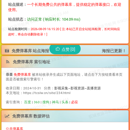
站点描述：
一个长期免费公共的弹幕库，提供稳定的弹幕接口，欢迎
使用。
站点状态：
访问正常 ( 响应时长: 104.09 ms)
站点检测时间：
2026-08-09 16:15:20
[ 注:本站已开启全站轮询检测，长时间响应
超时，将会自动删除收录！]
点赞 [0]
免费弹幕库 站点海报
海报已更新！
免费弹幕库 索引地址
恭喜
免费弹幕库
被本站收录并生成以下页面地址，请点击下方按钮查看本页
面是否被搜索引擎索引！
收录日期：2024-10-31 分类：
影视采集~影视资源~直播资源
本文地址：https://tcslw.cn/site/234.html
索引查询：
百度
|
360
|
搜狗
|
神马
|
头条
|
必应
免费弹幕库 数据评估
公共弹幕库