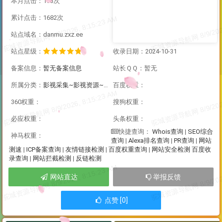
本月点击：133次
累计点击：1682次
站点域名：danmu.zxz.ee
站点星级：
收录日期：2024-10-31
备案信息：
暂无备案信息
站长ＱＱ：暂无
所属分类：
影视采集~影视资源~直播资源
百度权重：
360权重：
搜狗权重：
必应权重：
头条权重：
Whois查询
|
SEO综合
快捷查询：
神马权重：
查询
|
Alexa排名查询
|
PR查询
|
网站
测速
|
ICP备案查询
|
友情链接检测
|
百度权重查询
|
网站安全检测
百度收
录查询
|
网站拦截检测
|
反链检测
网站直达
举报反馈
点赞 [0]