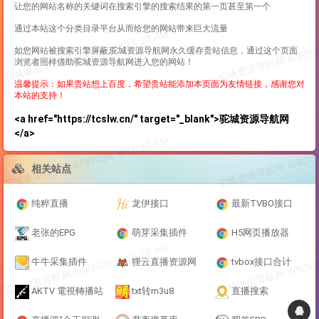
让您的网站名称的关键词在搜索引擎的搜索结果的第一页甚至第一个
通过本站这个分类目录平台从而给您的网站带来巨大流量
如您网站被搜索引擎屏蔽,驼城资源导航网永久缓存贵站信息，通过这个页面
浏览者照样借助驼城资源导航网进入您的网站！
温馨提示：如果贵站想上百度，希望贵站能添加本页面为友情链接，感谢您对
本站的支持！
<a href="https://tcslw.cn/" target="_blank">驼城资源导航网
</a>
相关站点
纯粹直播
龙伊接口
最新TVBO接口
老张的EPG
萌芽采集插件
H5网页播放器
牛牛采集插件
狸云直播资源网
tvbox接口合计
AKTV 電視轉播站
txt转m3u8
直播搜索