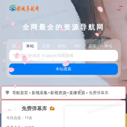
全网最全的资源导航网
搜索
本站
百度
搜狗
360
必应
神马
头
本站搜索
导航首页
»
影视采集~影视资源~直播资源
»
免费弹幕库
免费弹幕库
今日点击：11次