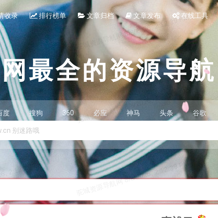
请收录
排行榜单
文章归档
文章发布
在线工具
全网最全的资源导航
百度
搜狗
360
必应
神马
头条
谷歌