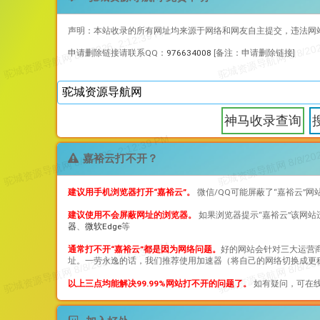
声明：本站收录的所有网址均来源于网络和网友自主提交，违法网
申请删除链接请联系QQ：
976634008
[备注：申请删除链接]
神马收录查询
嘉裕云打不开？
建议用手机浏览器打开“
嘉裕云
”。
微信/QQ可能屏蔽了“
嘉裕云
”网
建议使用不会屏蔽网址的浏览器。
如果浏览器提示“
嘉裕云
”该网
器
、
微软Edge
等
通常打不开“
嘉裕云
”都是因为网络问题。
好的网站会针对三大运营
址。一劳永逸的话，我们推荐使用加速器（将自己的网络切换成更稳
以上三点均能解决99.99%网站打不开的问题了。
如有疑问，可在线