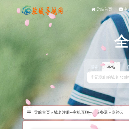
导航首页
申
搜索
本站
导航首页
»
域名注册~主机互联~云服务器
»
嘉裕云