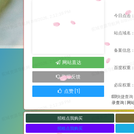
今日点击：
站点域名：ww
备案信息
网站直达
百度权重
举报反馈
必应权重
点赞 [1]
快捷查询
录查询
|
网