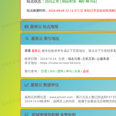
站点状态：
访问正常 ( 响应时长: 480.48 ms)
站点检测时间：
2026-08-08 22:12:37
[ 注:本站已开启全站轮询
嘉裕云 站点海报
嘉裕云 索引地址
恭喜
嘉裕云
被本站收录并生成以下页面地址，请点击下方按钮查
收录日期：2024-10-24 分类：
域名注册~主机互联~云服务器
本文地址：https://tcslw.cn/site/44.html
索引查询：
百度
|
360
|
搜狗
|
神马
|
头条
|
必应
嘉裕云 数据评估
嘉裕云
的网址是：www.jyhost.com，累计点击人数已经达到1213
2024-10-24收录时，该网页上的内容，都属于合规合法后期
驼城资源导航网 免责申明