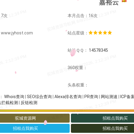
嘉裕云
7次
本月点击：16次
w.jyhost.com
站点星级：
：
站长ＱＱ：
14578345
：
360权重：
：
头条权重：
Whois查询
|
SEO综合查询
|
Alexa排名查询
|
PR查询
|
网站测速
|
ICP备
：
站拦截检测
|
反链检测