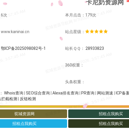
卡尼奶资源网
6次
本月点击：179次
w.kaninai.cn
站点星级：
：
鄂ICP备2025098082号-1
站长ＱＱ：
28933823
：
360权重：
：
头条权重：
Whois查询
|
SEO综合查询
|
Alexa排名查询
|
PR查询
|
网站测速
|
ICP备
：
站拦截检测
|
反链检测