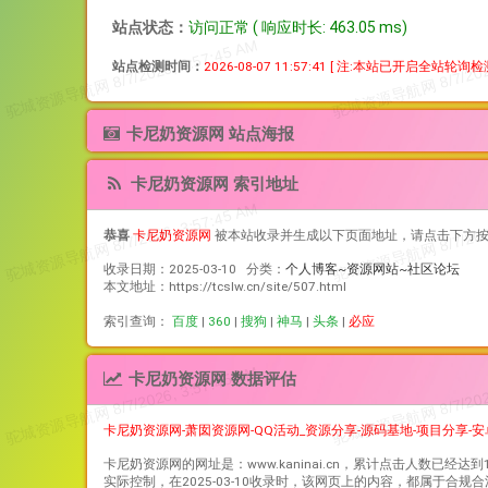
站点状态：
访问正常 ( 响应时长: 463.05 ms)
站点检测时间：
2026-08-07 11:57:41
[ 注:本站已开启全站轮询
卡尼奶资源网 站点海报
卡尼奶资源网 索引地址
恭喜
卡尼奶资源网
被本站收录并生成以下页面地址，请点击下方
收录日期：2025-03-10 分类：
个人博客~资源网站~社区论坛
本文地址：https://tcslw.cn/site/507.html
索引查询：
百度
|
360
|
搜狗
|
神马
|
头条
|
必应
卡尼奶资源网 数据评估
卡尼奶资源网-萧囡资源网-QQ活动_资源分享-源码基地-项目分享-
卡尼奶资源网
的网址是：www.kaninai.cn，累计点击人数已经达到
实际控制，在2025-03-10收录时，该网页上的内容，都属于