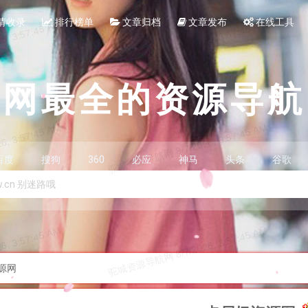
请收录
排行榜单
文章归档
文章发布
在线工具
全网最全的资源导航
百度
搜狗
360
必应
神马
头条
谷歌
源网