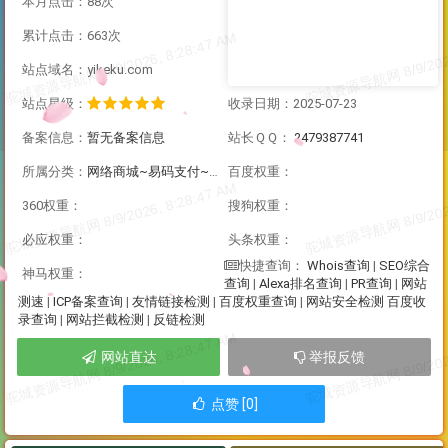
本月点击：88次
累计点击：663次
站点域名：yikeku.com
站点星级：
收录日期：2025-07-23
备案信息：
暂无备案信息
站长ＱＱ：
2479387741
所属分类：
网络商城~易码支付~企业网站
百度权重：
360权重：
搜狗权重：
必应权重：
头条权重：
Whois查询
|
SEO综合
快捷查询：
神马权重：
查询
|
Alexa排名查询
|
PR查询
|
网站
测速
|
ICP备案查询
|
友情链接检测
|
百度权重查询
|
网站安全检测
百度收
录查询
|
网站拦截检测
|
反链检测
网站直达
举报反馈
点赞 [0]