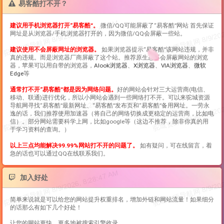
易客酷打不开？
建议用手机浏览器打开“
易客酷
”。
微信/QQ可能屏蔽了“
易客酷
”网站 首先保证
网址是从浏览器/手机浏览器打开的，因为微信/QQ会屏蔽一些站。
建议使用不会屏蔽网址的浏览器。
如果浏览器提示“
易客酷
”该网站违规，并非
真的违规。而是浏览器厂商屏蔽了这个站。推荐原生态不会屏蔽网站的浏览
器，苹果可以用自带的浏览器，
Alook浏览器
、
X浏览器
、
VIA浏览器
、
微软
Edge
等
通常打不开“
易客酷
”都是因为网络问题。
好的网站会针对三大运营商(电信、
移动、联通)进行优化，所以小网站会遇到一些网络打不开。可以来驼城资源
导航网寻找“
易客酷
”最新网址、“
易客酷
”发布页和“
易客酷
”备用网址。一劳永
逸的话，我们推荐使用加速器（将自己的网络切换成更稳定的运营商，比如电
信）。部分网站需要科学上网，比如google等（这边不推荐，除非你真的用
于学习资料的查询。）
以上三点均能解决99.99%网站打不开的问题了。
如有疑问，可在线留言，着
急的话也可以通过QQ在线联系我们。
加入好处
简单来说就是可以给您的网站提升权重排名，增加外链和网站流量！如果细分
的话那么有如下几个好处！
让您的网站更快、更多地被搜索引擎收录