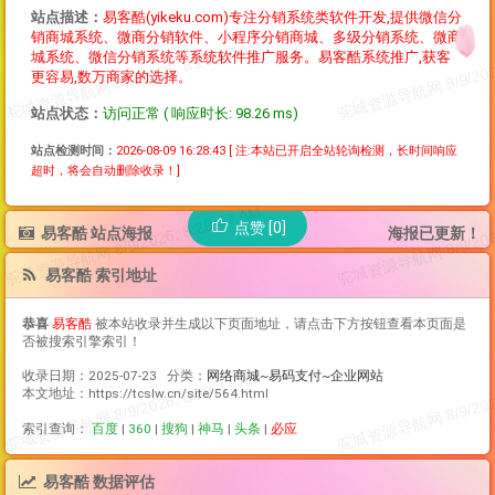
站点描述：
易客酷(yikeku.com)专注分销系统类软件开发,提供微信分
销商城系统、微商分销软件、小程序分销商城、多级分销系统、微商
城系统、微信分销系统等系统软件推广服务。易客酷系统推广,获客
更容易,数万商家的选择。
站点状态：
访问正常 ( 响应时长: 98.26 ms)
站点检测时间：
2026-08-09 16:28:43
[ 注:本站已开启全站轮询检测，长时间响应
超时，将会自动删除收录！]
点赞 [0]
易客酷 站点海报
海报已更新！
易客酷 索引地址
恭喜
易客酷
被本站收录并生成以下页面地址，请点击下方按钮查看本页面是
否被搜索引擎索引！
收录日期：2025-07-23 分类：
网络商城~易码支付~企业网站
本文地址：https://tcslw.cn/site/564.html
索引查询：
百度
|
360
|
搜狗
|
神马
|
头条
|
必应
易客酷 数据评估