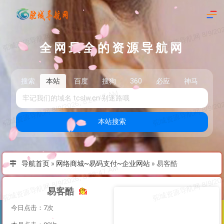
全网最全的资源导航网
搜索
本站
百度
搜狗
360
必应
神马
头
本站搜索
导航首页
»
网络商城~易码支付~企业网站
»
易客酷
易客酷
今日点击：7次