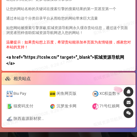
让您的网站名称的关键词在搜索引擎的搜索结果的第一页甚至第一个
通过本站这个分类目录平台从而给您的网站带来巨大流量
如您网站被搜索引擎屏蔽,驼城资源导航网永久缓存贵站信息，通过这个页面
浏览者照样借助驼城资源导航网进入您的网站！
温馨提示：如果贵站想上百度，希望贵站能添加本页面为友情链接，感谢您对
本站的支持！
<a href="https://tcslw.cn/" target="_blank">驼城资源导航网
</a>
相关站点
Biu Pay
闲鱼网页版
XC权益数卡
猫窝码支付
沉梦发卡网
71号红娘网
陕西嘉源新材胶带工厂