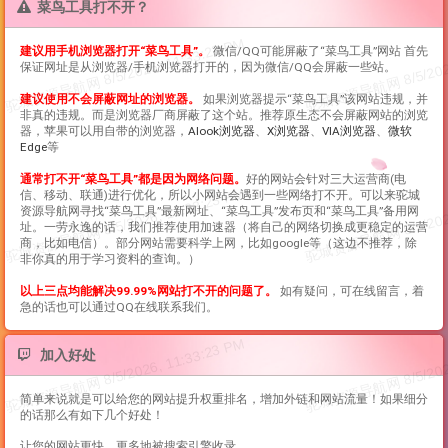
菜鸟工具打不开？
建议用手机浏览器打开“
菜鸟工具
”。
微信/QQ可能屏蔽了“
菜鸟工具
”网站 首先
保证网址是从浏览器/手机浏览器打开的，因为微信/QQ会屏蔽一些站。
建议使用不会屏蔽网址的浏览器。
如果浏览器提示“
菜鸟工具
”该网站违规，并
非真的违规。而是浏览器厂商屏蔽了这个站。推荐原生态不会屏蔽网站的浏览
器，苹果可以用自带的浏览器，
Alook浏览器
、
X浏览器
、
VIA浏览器
、
微软
Edge
等
通常打不开“
菜鸟工具
”都是因为网络问题。
好的网站会针对三大运营商(电
信、移动、联通)进行优化，所以小网站会遇到一些网络打不开。可以来驼城
资源导航网寻找“
菜鸟工具
”最新网址、“
菜鸟工具
”发布页和“
菜鸟工具
”备用网
址。一劳永逸的话，我们推荐使用加速器（将自己的网络切换成更稳定的运营
商，比如电信）。部分网站需要科学上网，比如google等（这边不推荐，除
非你真的用于学习资料的查询。）
以上三点均能解决99.99%网站打不开的问题了。
如有疑问，可在线留言，着
急的话也可以通过QQ在线联系我们。
加入好处
简单来说就是可以给您的网站提升权重排名，增加外链和网站流量！如果细分
的话那么有如下几个好处！
让您的网站更快、更多地被搜索引擎收录