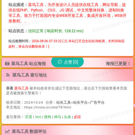
站点描述：
菜鸟工具，为开发设计人员提供在线工具，网址导航，提
供在线PHP、Python、 CSS、JS 调试，中文简繁体转换，进制转换
等工具。致力于打造国内专业WEB开发工具，集成开发环境，WEB开
发教程。..
站点状态：
访问正常 ( 响应时长: 128.22 ms)
站点检测时间：
2026-08-06 07:33:22
[ 注:本站已开启全站轮询检测，长时间响应
超时，将会自动删除收录！]
点赞 [0]
菜鸟工具 站点海报
海报已更新！
菜鸟工具 索引地址
恭喜
菜鸟工具
被本站收录并生成以下页面地址，请点击下方按钮查看本页面
是否被搜索引擎索引！
收录日期：2024-10-24 分类：
站长工具~站长平台~广告平台
本文地址：https://tcslw.cn/site/78.html
索引查询：
百度
|
360
|
搜狗
|
神马
|
头条
|
必应
菜鸟工具 数据评估