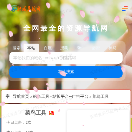
全网最全的资源导航网
搜索
本站
百度
搜狗
360
必应
神马
头
本站搜索
导航首页
»
站长工具~站长平台~广告平台
»
菜鸟工具
菜鸟工具
今日点击：2次