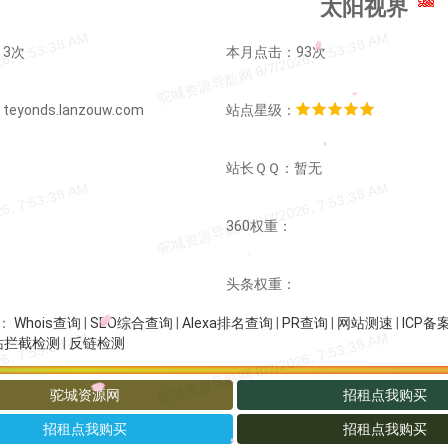
太阳视界
3次
本月点击：93次
yonds.lanzouw.com
站点星级：
：
站长ＱＱ：暂无
：
360权重：
：
头条权重：
Whois查询
|
SEO综合查询
|
Alexa排名查询
|
PR查询
|
网站测速
|
ICP备
：
站拦截检测
|
反链检测