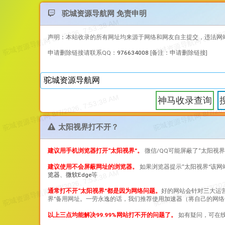
驼城资源导航网 免责申明
声明：本站收录的所有网址均来源于网络和网友自主提交，违法网
申请删除链接请联系QQ：
976634008
[备注：申请删除链接]
神马收录查询
太阳视界打不开？
建议用手机浏览器打开“
太阳视界
”。
微信/QQ可能屏蔽了“
太阳视界
建议使用不会屏蔽网址的浏览器。
如果浏览器提示“
太阳视界
”该
览器
、
微软Edge
等
通常打不开“
太阳视界
”都是因为网络问题。
好的网站会针对三大运
界
”备用网址。一劳永逸的话，我们推荐使用加速器（将自己的网络
以上三点均能解决99.99%网站打不开的问题了。
如有疑问，可在线