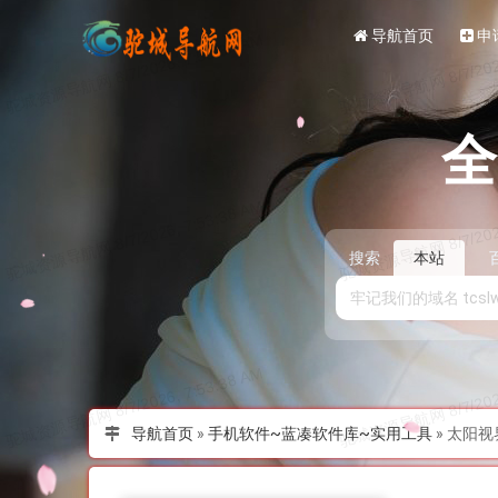
导航首页
申
搜索
本站
导航首页
»
手机软件~蓝凑软件库~实用工具
»
太阳视