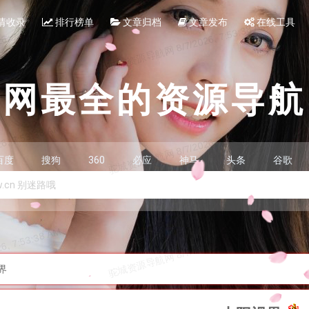
请收录
排行榜单
文章归档
文章发布
在线工具
全网最全的资源导航
百度
搜狗
360
必应
神马
头条
谷歌
界