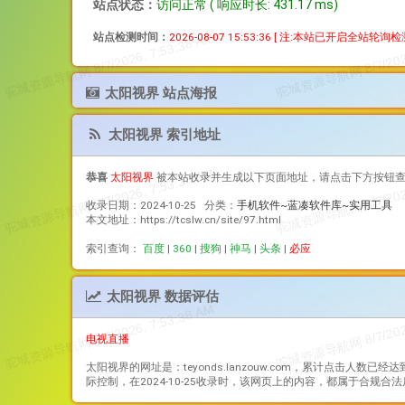
站点状态：
访问正常 ( 响应时长: 431.17 ms)
站点检测时间：
2026-08-07 15:53:36
[ 注:本站已开启全站轮询
太阳视界 站点海报
太阳视界 索引地址
恭喜
太阳视界
被本站收录并生成以下页面地址，请点击下方按钮
收录日期：2024-10-25 分类：
手机软件~蓝凑软件库~实用工具
本文地址：https://tcslw.cn/site/97.html
索引查询：
百度
|
360
|
搜狗
|
神马
|
头条
|
必应
太阳视界 数据评估
电视直播
太阳视界
的网址是：teyonds.lanzouw.com，累计点击人数已经达
际控制，在2024-10-25收录时，该网页上的内容，都属于合