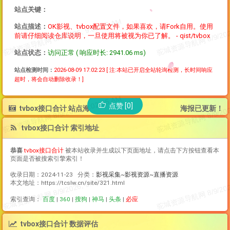
站点关键：
站点描述：
OK影视、tvbox配置文件，如果喜欢，请Fork自用。使用
前请仔细阅读仓库说明，一旦使用将被视为你已了解。 - qist/tvbox
站点状态：
访问正常 ( 响应时长: 2941.06 ms)
站点检测时间：
2026-08-09 17:02:23
[ 注:本站已开启全站轮询检测，长时间响应
超时，将会自动删除收录！]
点赞 [0]
tvbox接口合计 站点海报
海报已更新！
tvbox接口合计 索引地址
恭喜
tvbox接口合计
被本站收录并生成以下页面地址，请点击下方按钮查看本
页面是否被搜索引擎索引！
收录日期：2024-11-23 分类：
影视采集~影视资源~直播资源
本文地址：https://tcslw.cn/site/321.html
索引查询：
百度
|
360
|
搜狗
|
神马
|
头条
|
必应
tvbox接口合计 数据评估