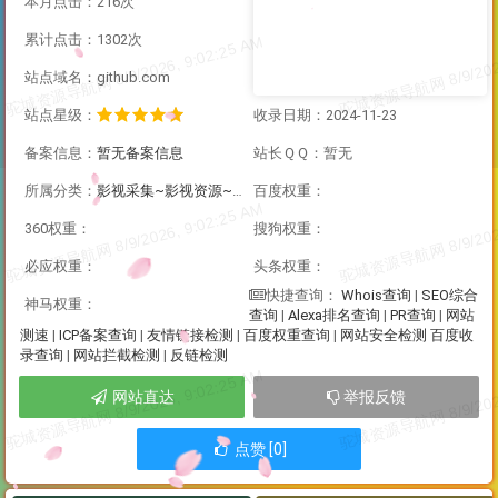
本月点击：216次
累计点击：1302次
站点域名：github.com
站点星级：
收录日期：2024-11-23
备案信息：
暂无备案信息
站长ＱＱ：暂无
所属分类：
影视采集~影视资源~直播资源
百度权重：
360权重：
搜狗权重：
必应权重：
头条权重：
Whois查询
|
SEO综合
快捷查询：
神马权重：
查询
|
Alexa排名查询
|
PR查询
|
网站
测速
|
ICP备案查询
|
友情链接检测
|
百度权重查询
|
网站安全检测
百度收
录查询
|
网站拦截检测
|
反链检测
网站直达
举报反馈
点赞 [0]