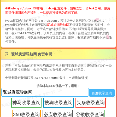
GitHub - qist/tvbox: OK影视、tvbox配置文件，如果喜欢，请Fork自用。使用
前请仔细阅读仓库说明，一旦使用将被视为你已了解。
tvbox接口合计
的网址是：github.com，累计点击人数已经达到1302次，
tvbox接口合计
网址来源于网络
驼城资源导航网
不保证外部链接的实时性、准
确性和完整性，同时，对于该外部链接的指向 不由驼城资源导航网实际控
制，在2024-11-23收录时，该网页上的内容，都属于合规合法后期网页的内
容如出现违规，可以直接联系网站管理员进行删除，驼城资源导航网不承担任
何责任。
驼城资源导航网 免责申明
声明：本站收录的所有网址均来源于网络和网友自主提交，违法网站我们一经
发现都将立刻删除，收录的网站如有侵权内容与本站无关。
申请删除链接请联系QQ：
976634008
[备注：申请删除链接]
协助本站SEO优化一下，谢谢！
神马收录查询
搜狗收录查询
头条收录查询
360收录查询
必应收录查询
谷歌收录查询