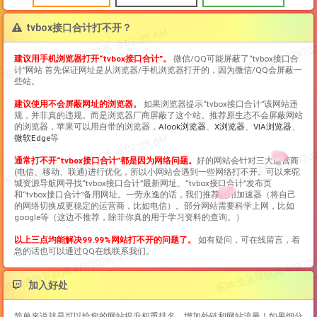
tvbox接口合计打不开？
建议用手机浏览器打开“
tvbox接口合计
”。
微信/QQ可能屏蔽了“
tvbox接口合
计
”网站 首先保证网址是从浏览器/手机浏览器打开的，因为微信/QQ会屏蔽一
些站。
建议使用不会屏蔽网址的浏览器。
如果浏览器提示“
tvbox接口合计
”该网站违
规，并非真的违规。而是浏览器厂商屏蔽了这个站。推荐原生态不会屏蔽网站
的浏览器，苹果可以用自带的浏览器，
Alook浏览器
、
X浏览器
、
VIA浏览器
、
微软Edge
等
通常打不开“
tvbox接口合计
”都是因为网络问题。
好的网站会针对三大运营商
(电信、移动、联通)进行优化，所以小网站会遇到一些网络打不开。可以来驼
城资源导航网寻找“
tvbox接口合计
”最新网址、“
tvbox接口合计
”发布页
和“
tvbox接口合计
”备用网址。一劳永逸的话，我们推荐使用加速器（将自己
的网络切换成更稳定的运营商，比如电信）。部分网站需要科学上网，比如
google等（这边不推荐，除非你真的用于学习资料的查询。）
以上三点均能解决99.99%网站打不开的问题了。
如有疑问，可在线留言，着
急的话也可以通过QQ在线联系我们。
加入好处
简单来说就是可以给您的网站提升权重排名，增加外链和网站流量！如果细分