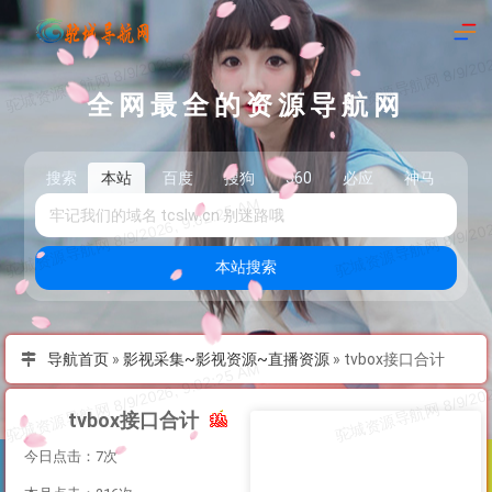
全网最全的资源导航网
搜索
本站
百度
搜狗
360
必应
神马
头
本站搜索
导航首页
»
影视采集~影视资源~直播资源
»
tvbox接口合计
tvbox接口合计
今日点击：7次