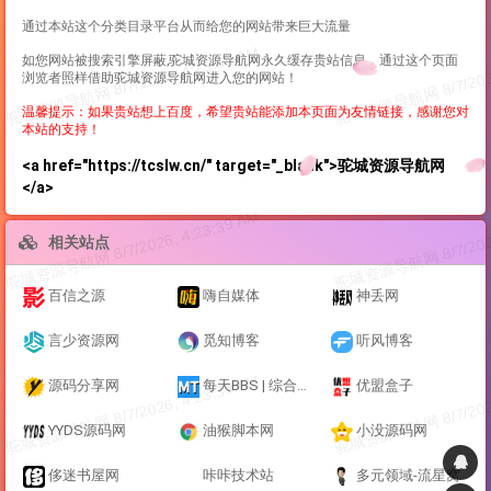
通过本站这个分类目录平台从而给您的网站带来巨大流量
如您网站被搜索引擎屏蔽,驼城资源导航网永久缓存贵站信息，通过这个页面
浏览者照样借助驼城资源导航网进入您的网站！
温馨提示：如果贵站想上百度，希望贵站能添加本页面为友情链接，感谢您对
本站的支持！
<a href="https://tcslw.cn/" target="_blank">驼城资源导航网
</a>
相关站点
百信之源
嗨自媒体
神丢网
言少资源网
觅知博客
听风博客
源码分享网
每天BBS | 综合论坛
优盟盒子
YYDS源码网
油猴脚本网
小没源码网
侈迷书屋网
咔咔技术站
多元领域-流星窝