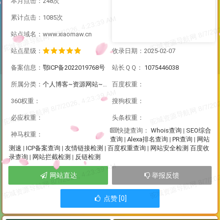
本月点击：248次
累计点击：1085次
站点域名：www.xiaomaw.cn
站点星级：
收录日期：2025-02-07
备案信息：
鄂ICP备2022019768号
站长ＱＱ：
1075446038
所属分类：
个人博客~资源网站~社区论坛
百度权重：
360权重：
搜狗权重：
必应权重：
头条权重：
Whois查询
|
SEO综合
快捷查询：
神马权重：
查询
|
Alexa排名查询
|
PR查询
|
网站
测速
|
ICP备案查询
|
友情链接检测
|
百度权重查询
|
网站安全检测
百度收
录查询
|
网站拦截检测
|
反链检测
网站直达
举报反馈
点赞 [0]