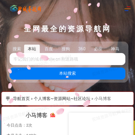
全网最全的资源导航网
搜索
本站
百度
搜狗
360
必应
神马
头
本站搜索
导航首页
»
个人博客~资源网站~社区论坛
»
小马博客
小马博客
今日点击：2次