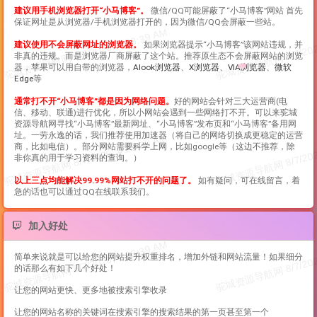
建议用手机浏览器打开“
小马博客
”。
微信/QQ可能屏蔽了“
小马博客
”网站 首先
保证网址是从浏览器/手机浏览器打开的，因为微信/QQ会屏蔽一些站。
建议使用不会屏蔽网址的浏览器。
如果浏览器提示“
小马博客
”该网站违规，并
非真的违规。而是浏览器厂商屏蔽了这个站。推荐原生态不会屏蔽网站的浏览
器，苹果可以用自带的浏览器，
Alook浏览器
、
X浏览器
、
VIA浏览器
、
微软
Edge
等
通常打不开“
小马博客
”都是因为网络问题。
好的网站会针对三大运营商(电
信、移动、联通)进行优化，所以小网站会遇到一些网络打不开。可以来驼城
资源导航网寻找“
小马博客
”最新网址、“
小马博客
”发布页和“
小马博客
”备用网
址。一劳永逸的话，我们推荐使用加速器（将自己的网络切换成更稳定的运营
商，比如电信）。部分网站需要科学上网，比如google等（这边不推荐，除
非你真的用于学习资料的查询。）
以上三点均能解决99.99%网站打不开的问题了。
如有疑问，可在线留言，着
急的话也可以通过QQ在线联系我们。
加入好处
简单来说就是可以给您的网站提升权重排名，增加外链和网站流量！如果细分
的话那么有如下几个好处！
让您的网站更快、更多地被搜索引擎收录
让您的网站名称的关键词在搜索引擎的搜索结果的第一页甚至第一个