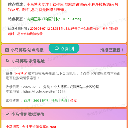
站点描述：
小马博客专注于软件库,网站建设源码,小程序模板源码,教
程及实用软件,总之就是网络那些事。
站点状态：
访问正常 ( 响应时长: 1017.19 ms)
站点检测时间：
2026-08-07 12:23:36
[ 注:本站已开启全站轮询检测，长时间响应
超时，将会自动删除收录！]
点赞 [0]
小马博客 站点海报
海报已更新！
小马博客 索引地址
恭喜
小马博客
被本站收录并生成以下页面地址，请点击下方按钮查看本页面
是否被搜索引擎索引！
收录日期：2025-02-07 分类：
个人博客~资源网站~社区论坛
本文地址：https://tcslw.cn/site/435.html
索引查询：
百度
|
360
|
搜狗
|
神马
|
头条
|
必应
小马博客 数据评估
小马博客 - 专注于资源分享的blog