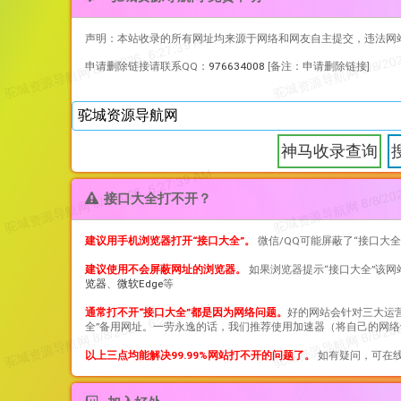
声明：本站收录的所有网址均来源于网络和网友自主提交，违法网
申请删除链接请联系QQ：
976634008
[备注：申请删除链接]
神马收录查询
接口大全打不开？
建议用手机浏览器打开“
接口大全
”。
微信/QQ可能屏蔽了“
接口大全
建议使用不会屏蔽网址的浏览器。
如果浏览器提示“
接口大全
”该
览器
、
微软Edge
等
通常打不开“
接口大全
”都是因为网络问题。
好的网站会针对三大运
全
”备用网址。一劳永逸的话，我们推荐使用加速器（将自己的网络
以上三点均能解决99.99%网站打不开的问题了。
如有疑问，可在线