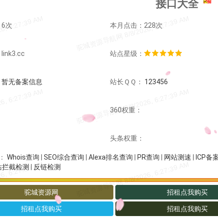
接口大全
6次
本月点击：228次
nk3.cc
站点星级：
：
暂无备案信息
站长ＱＱ：
123456
：
360权重：
：
头条权重：
Whois查询
|
SEO综合查询
|
Alexa排名查询
|
PR查询
|
网站测速
|
ICP备
：
站拦截检测
|
反链检测