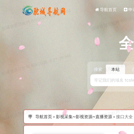
导航首页
申
搜索
本站
导航首页
»
影视采集~影视资源~直播资源
»
接口大全