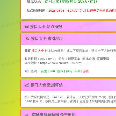
站点状态：
访问正常 ( 响应时长: 209.67 ms)
站点检测时间：
2026-08-08 14:27:37
[ 注:本站已开启全站轮询
接口大全 站点海报
接口大全 索引地址
恭喜
接口大全
被本站收录并生成以下页面地址，请点击下方按钮
收录日期：2025-09-01 分类：
影视采集~影视资源~直播资源
本文地址：https://tcslw.cn/site/575.html
索引查询：
百度
|
360
|
搜狗
|
神马
|
头条
|
必应
接口大全 数据评估
接口大全
的网址是：link3.cc，累计点击人数已经达到527次，
接口
09-01收录时，该网页上的内容，都属于合规合法后期网页的内
驼城资源导航网 免责申明