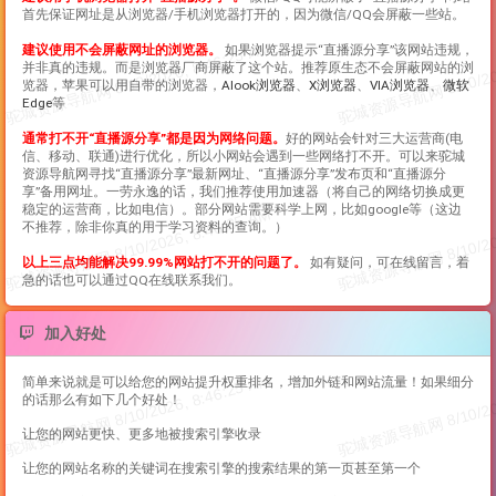
首先保证网址是从浏览器/手机浏览器打开的，因为微信/QQ会屏蔽一些站。
建议使用不会屏蔽网址的浏览器。
如果浏览器提示“
直播源分享
”该网站违规，
并非真的违规。而是浏览器厂商屏蔽了这个站。推荐原生态不会屏蔽网站的浏
览器，苹果可以用自带的浏览器，
Alook浏览器
、
X浏览器
、
VIA浏览器
、
微软
Edge
等
通常打不开“
直播源分享
”都是因为网络问题。
好的网站会针对三大运营商(电
信、移动、联通)进行优化，所以小网站会遇到一些网络打不开。可以来驼城
资源导航网寻找“
直播源分享
”最新网址、“
直播源分享
”发布页和“
直播源分
享
”备用网址。一劳永逸的话，我们推荐使用加速器（将自己的网络切换成更
稳定的运营商，比如电信）。部分网站需要科学上网，比如google等（这边
不推荐，除非你真的用于学习资料的查询。）
以上三点均能解决99.99%网站打不开的问题了。
如有疑问，可在线留言，着
急的话也可以通过QQ在线联系我们。
加入好处
简单来说就是可以给您的网站提升权重排名，增加外链和网站流量！如果细分
的话那么有如下几个好处！
让您的网站更快、更多地被搜索引擎收录
让您的网站名称的关键词在搜索引擎的搜索结果的第一页甚至第一个