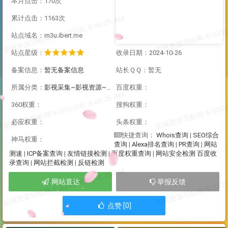
本月点击：170次
累计点击：1163次
站点域名：m3u.ibert.me
站点星级：
收录日期：2024-10-26
备案信息：
暂无备案信息
站长ＱＱ：暂无
所属分类：
影视采集~影视资源~直播资源
百度权重：
360权重：
搜狗权重：
必应权重：
头条权重：
Whois查询
|
SEO综合
快捷查询：
神马权重：
查询
|
Alexa排名查询
|
PR查询
|
网站
测速
|
ICP备案查询
|
友情链接检测
|
百度权重查询
|
网站安全检测
百度收
录查询
|
网站拦截检测
|
反链检测
网站直达
举报反馈
点赞 [0]