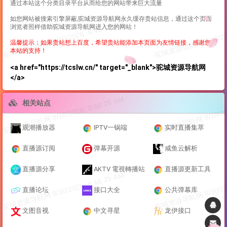
通过本站这个分类目录平台从而给您的网站带来巨大流量
如您网站被搜索引擎屏蔽,驼城资源导航网永久缓存贵站信息，通过这个页面
浏览者照样借助驼城资源导航网进入您的网站！
温馨提示：如果贵站想上百度，希望贵站能添加本页面为友情链接，感谢您对
本站的支持！
<a href="https://tcslw.cn/" target="_blank">驼城资源导航网
</a>
相关站点
观潮播放器
IPTV一锅端
实时直播集萃
直播源订阅
弹幕开源
咸鱼云解析
直播源分享
AKTV 電視轉播站
直播源更新工具
直播论坛
接口大全
公共弹幕库
文图音视
中文寻星
龙伊接口