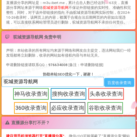
直播源分享
的网址是：m3u.ibert.me，累计点击人数已经达到1163次，
直播
源分享
网址来源于网络
驼城资源导航网
不保证外部链接的实时性、准确性和完
整性，同时，对于该外部链接的指向 不由驼城资源导航网实际控制，在2024-
10-26收录时，该网页上的内容，都属于合规合法后期网页的内容如出现违
规，可以直接联系网站管理员进行删除，驼城资源导航网不承担任何责任。
驼城资源导航网 免责申明
声明：本站收录的所有网址均来源于网络和网友自主提交，违法网站我们一经
发现都将立刻删除，收录的网站如有侵权内容与本站无关。
申请删除链接请联系QQ：
976634008
[备注：申请删除链接]
协助本站SEO优化一下，谢谢！
神马收录查询
搜狗收录查询
头条收录查询
360收录查询
必应收录查询
谷歌收录查询
直播源分享打不开？
建议用手机浏览器打开“
直播源分享
”。
微信/QQ可能屏蔽了“
直播源分享
”网站