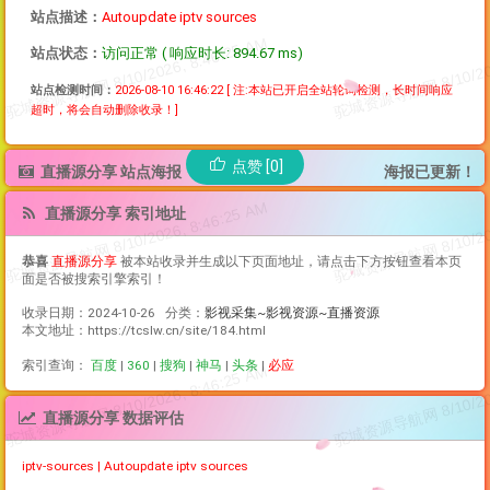
站点描述：
Autoupdate iptv sources
站点状态：
访问正常 ( 响应时长: 894.67 ms)
站点检测时间：
2026-08-10 16:46:22
[ 注:本站已开启全站轮询检测，长时间响应
超时，将会自动删除收录！]
点赞 [0]
直播源分享 站点海报
海报已更新！
直播源分享 索引地址
恭喜
直播源分享
被本站收录并生成以下页面地址，请点击下方按钮查看本页
面是否被搜索引擎索引！
收录日期：2024-10-26 分类：
影视采集~影视资源~直播资源
本文地址：https://tcslw.cn/site/184.html
索引查询：
百度
|
360
|
搜狗
|
神马
|
头条
|
必应
直播源分享 数据评估
iptv-sources | Autoupdate iptv sources