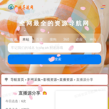
全网最全的资源导航网
搜索
本站
百度
搜狗
360
必应
神马
头
本站搜索
导航首页
»
影视采集~影视资源~直播资源
»
直播源分享
直播源分享
今日点击：6次